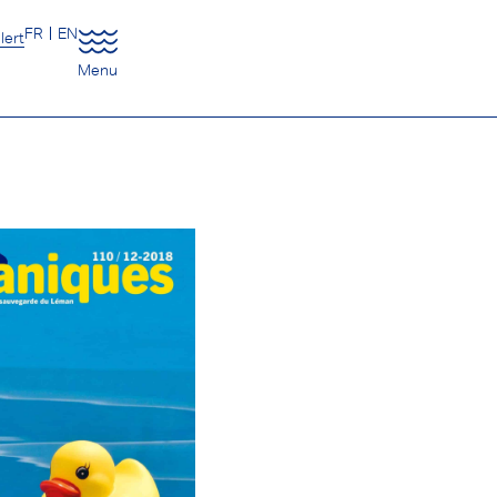
FR
EN
lert
Menu