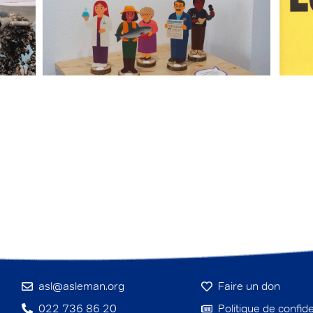
asl@asleman.org
Faire un don
022 736 86 20
Politique de confide