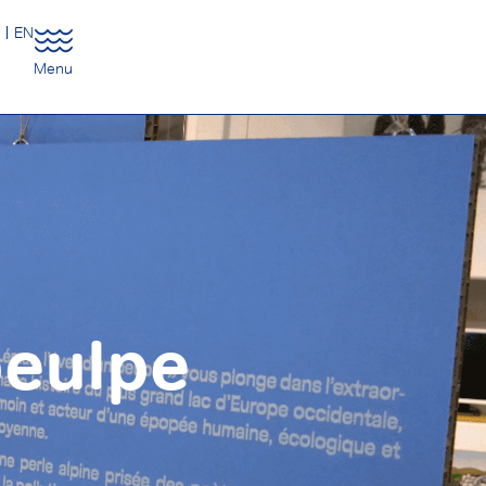
R
EN
Menu
peulpe