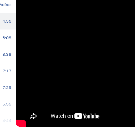
Vidéos
4:56
6:08
8:38
7:17
7:29
5:56
4:44