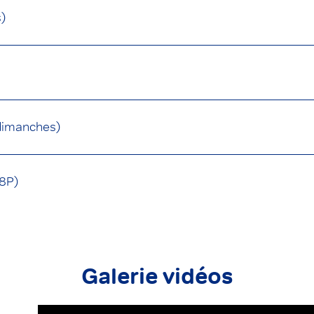
s)
 dimanches)
 8P)
Galerie vidéos