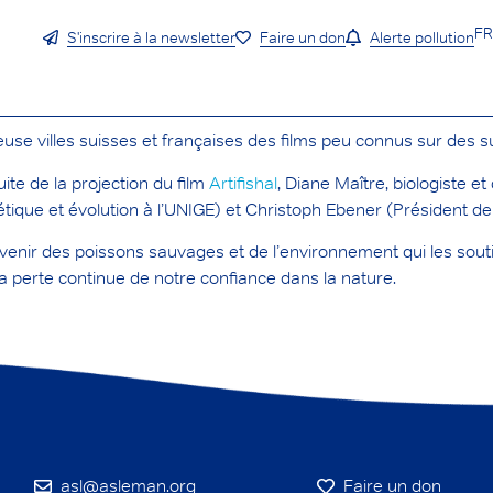
F
S'inscrire à la newsletter
Faire un don
Alerte pollution
e villes suisses et françaises des films peu connus sur des s
te de la projection du film
Artifishal
, Diane Maître, biologiste et
que et évolution à l’UNIGE) et Christoph Ebener (Président de
r l’avenir des poissons sauvages et de l’environnement qui les sout
la perte continue de notre confiance dans la nature.
asl@asleman.org
Faire un don