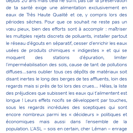
depuis 20 ans mais cela ne suffit pas car la préservation
de ta santé exige une alimentation exclusivement en
eaux de Très Haute Qualité et ce, y compris lors des
périodes sèches. Pour que ce souhait ne reste pas un
vœu pieux, bien des efforts sont à accomplir : maîtriser
les multiples rejets discrets de polluants, installer partout
le réseau d’égouts en séparatif, cesser d’enrichir les eaux
usées de produits chimiques « indigestes » et qui se
moquent des stations d’épuration, limiter
l’imperméabilisation des sols, cause de tant de pollutions
diffuses…sans oublier tous ces dépôts de matériaux soit
disant inertes le long des berges de tes affluents, loin des
regards mais si près de toi lors des crues… Hélas, la liste
des préjudices que subissent les eaux qui t’alimentent est
longue ! Leurs effets nocifs se développent par touches,
sous les regards incrédules des sceptiques qui sont
encore nombreux parmi les « décideurs » politiques et
économiques mais aussi dans l’ensemble de la
population. L’ASL – sois en certain, cher Léman – enrage