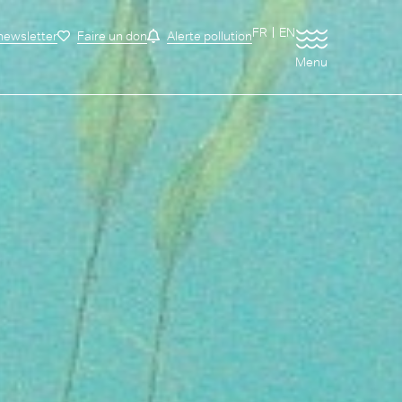
FR
EN
 newsletter
Faire un don
Alerte pollution
Menu