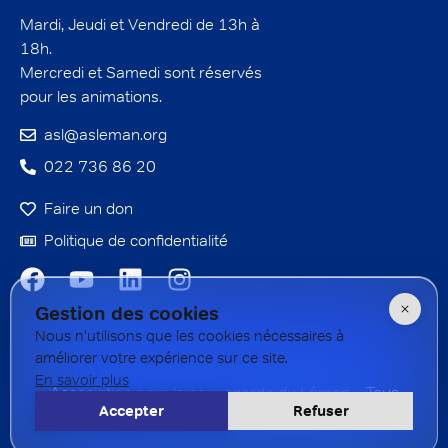
Mardi, Jeudi et Vendredi de 13h à
18h.
Mercredi et Samedi sont réservés
pour les animations.
asl@asleman.org
022 736 86 20
Faire un don
Politique de confidentialité
Gestion des cookies
Nous n'utilisons que les cookies nécessaires à
améliorer votre expérience sur ce site.
En savoir plus
Association pour la sauvegarde du Léman – Tous
Accepter
Refuser
droits réservés – 2026 Réalisé par
Rogue
studio