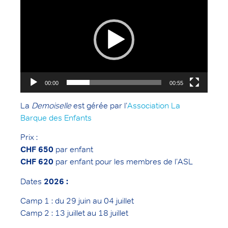
vidéo
00:00
00:55
La
Demoiselle
est gérée par l’
Association La
Barque des Enfants
Prix :
CHF 650
par enfant
CHF 620
par enfant pour les membres de l’ASL
Dates
2026 :
Camp 1 : du 29 juin au 04 juillet
Camp 2 : 13 juillet au 18 juillet