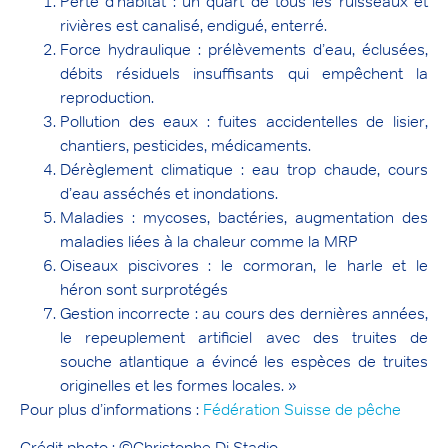
Perte d’habitat : un quart de tous les ruisseaux et
rivières est canalisé, endigué, enterré.
Force hydraulique : prélèvements d’eau, éclusées,
débits résiduels insuffisants qui empêchent la
reproduction.
Pollution des eaux : fuites accidentelles de lisier,
chantiers, pesticides, médicaments.
Dérèglement climatique : eau trop chaude, cours
d’eau asséchés et inondations.
Maladies : mycoses, bactéries, augmentation des
maladies liées à la chaleur comme la MRP
Oiseaux piscivores : le cormoran, le harle et le
héron sont surprotégés
Gestion incorrecte : au cours des dernières années,
le repeuplement artificiel avec des truites de
souche atlantique a évincé les espèces de truites
originelles et les formes locales. »
Pour plus d’informations :
Fédération Suisse de pêche
Crédit photo : ©Christophe Di Stadio