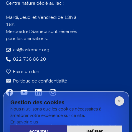
Centre nature dédié au lac :
Mardi, Jeudi et Vendredi de 13h à
18h.
Mercredi et Samedi sont réservés
pour les animations.
asl@asleman.org
022 736 86 20
Faire un don
Politique de confidentialité
Gestion des cookies
Nous n'utilisons que les cookies nécessaires à
améliorer votre expérience sur ce site.
En savoir plus
Association pour la sauvegarde du Léman – Tous
Accepter
Refuser